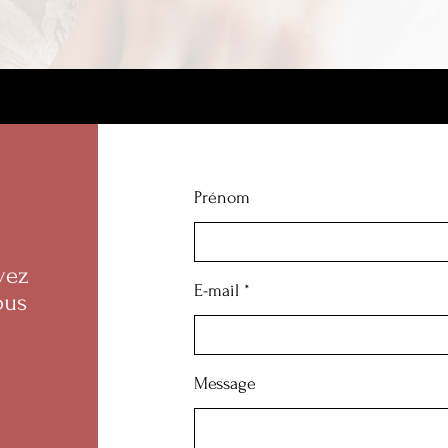
Prénom
vez
E-mail
ous
Message