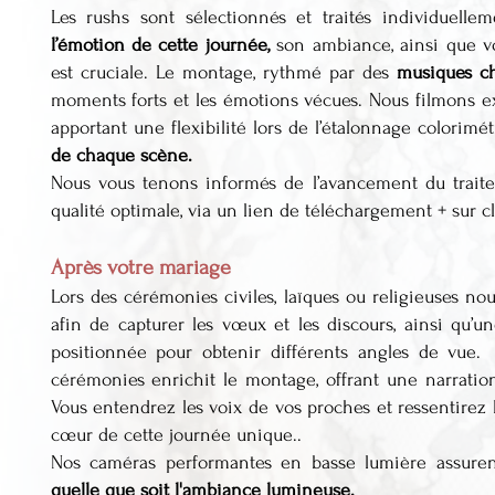
Les rushs sont sélectionnés et traités individuell
l’émotion de cette journée,
son ambiance, ainsi que vo
est cruciale. Le montage, rythmé par des
musiques ch
moments forts et les émotions vécues. Nous filmons e
apportant une flexibilité lors de l’étalonnage colorimé
de chaque scène.
Nous vous tenons informés de l’avancement du traite
qualité optimale, via un lien de téléchargement + sur c
Après votre mariage
Lors des cérémonies civiles, laïques ou religieuses no
afin de capturer les vœux et les discours, ainsi qu’
positionnée pour obtenir différents angles de vue.
cérémonies enrichit le montage, offrant une narrati
Vous entendrez les voix de vos proches et ressentirez
cœur de cette journée unique..
Nos caméras performantes en basse lumière assur
quelle que soit l'ambiance lumineuse.