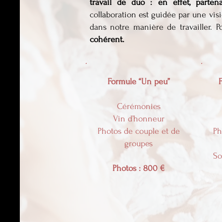
travail de duo : en effet, parten
collaboration est guidée par une vis
dans notre manière de travailler. P
cohérent.
Formule “Un peu”
Cérémonies
Vin d’honneur
Photos de couple et de
Ph
groupes
So
Photos : 800 €