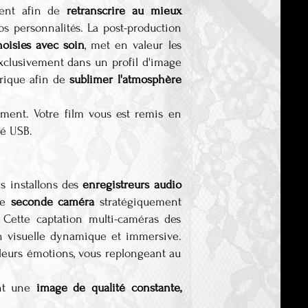
ement afin de
retranscrire au mieux
s personnalités. La post-production
oisies avec soin
, met en valeur les
xclusivement dans un profil d'image
trique afin de
sublimer l'atmosphère
ment. Votre film vous est remis en
lé USB.
us installons des
enregistreurs audio
une
seconde caméra
stratégiquement
 Cette captation multi-caméras des
on visuelle dynamique et immersive.
 leurs émotions, vous replongeant au
ent une
image de qualité constante,