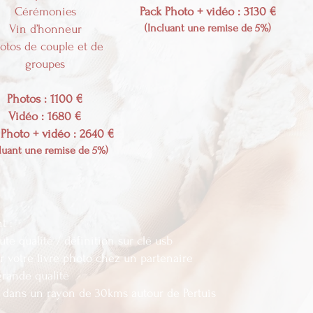
Cérémonies
Pack Photo + vidéo : 3130 €
(Incluant une remise de 5%)
Vin d’honneur
otos de couple et de
groupes
Photos : 1100 €
Vidéo : 1680 €
 Photo + vidéo : 2640 €
cluant une remise de 5%)
nt :
te qualité / définition sur clé usb
r votre livre photo chez un partenaire
grande qualité
t dans un rayon de 30kms autour de Pertuis