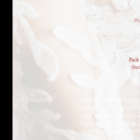
Ph
Pack
(In
Toutes les formules inclue
- Vos photos / vidéo en hau
- Une réduction de 15% su
imprimeur français et de 
- Les frais de déplacemen