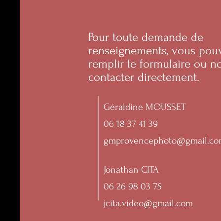
Pour toute demande de
renseignements, vous pou
remplir le formulaire ou n
contacter directement.
Géraldine MOUSSET
06 18 37 41 39
gmprovencephoto@gmail.co
Jonathan CITA
06 26 98 03 75
jcita.video@gmail.com