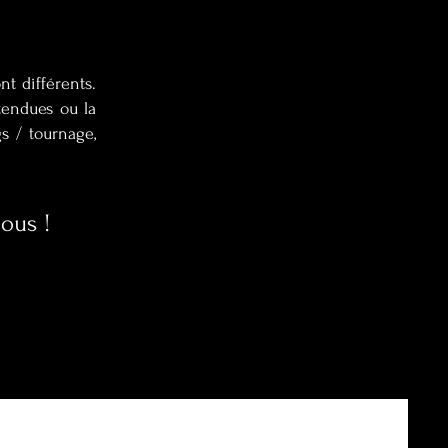
nt différents.
tendues ou la
gs / tournage,
ous !