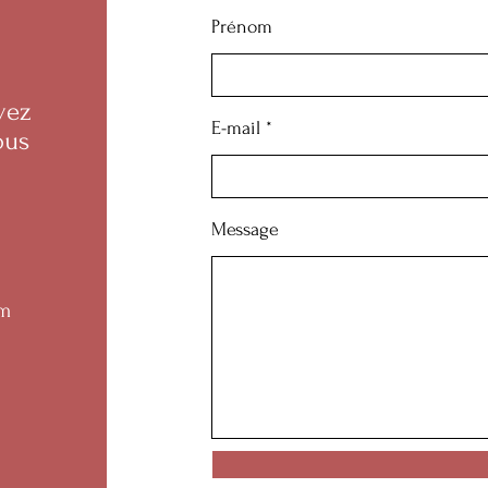
Prénom
vez
E-mail
ous
Message
m