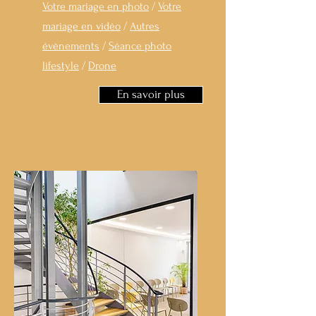
Votre mariage en photo
/
Votre
mariage en vidéo
/
Autres
évènements
/
Séance photo
lifestyle
/
Drone
En savoir plus