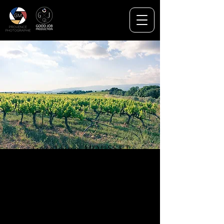
Géraldine MOUSSET
Jonathan CITA
Salon de Provence
PHOTOGRAPHIE
VIDÉO