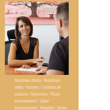
Entreprises
Reportage photo
/
Reportage
vidéo
/
Portraits
/
Création de
contenu
/
Interviews
/
Photo
événementiel
/
Vidéo
événementiel
/
Packshot
/
Drone