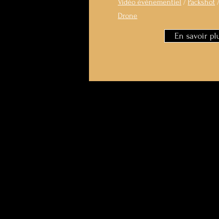
Vidéo événementiel
/
Packshot
Drone
En savoir pl