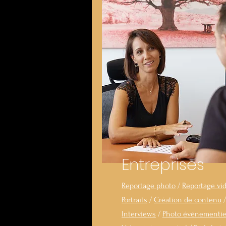
Entreprises
Reportage photo
/
Reportage vi
Portraits
/
Création de contenu
/
Interviews
/
Photo événementie