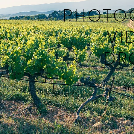
PHOTO
VI
DR
An