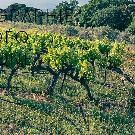
GRAPHIE
DÉO
ONE
souis