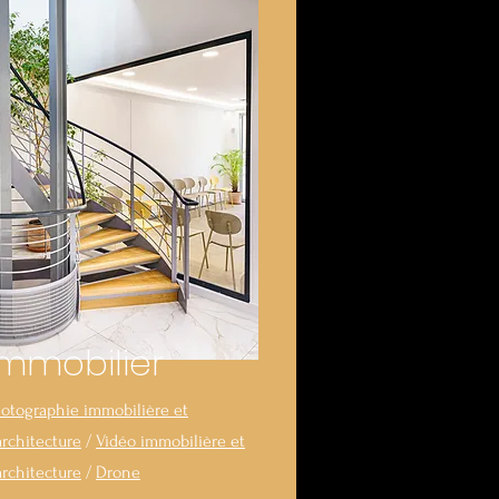
Immobilier
otographie immobilière et
architecture
/
Vidéo immobilière et
architecture
/
Drone