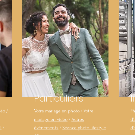
Particuliers
déo
/
Votre mariage en photo
/
Votre
Ph
mariage en vidéo
/
Autres
d'
l
/
évènements
/
Séance photo lifestyle
d'