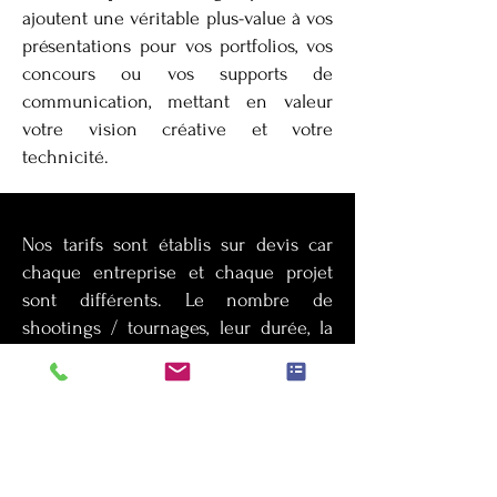
ajoutent une véritable plus-value à vos
présentations pour vos portfolios, vos
concours ou vos supports de
communication, mettant en valeur
votre vision créative et votre
technicité.
Nos tarifs sont établis sur devis car
chaque entreprise et chaque projet
sont différents. Le nombre de
shootings / tournages, leur durée, la
quantité de photos attendues ou la
durée souhaitée de la vidéo, le
matériel nécessaire, les lieux de
shootings / tournage, sont autant
d’éléments qui définissent le coût du
projet.