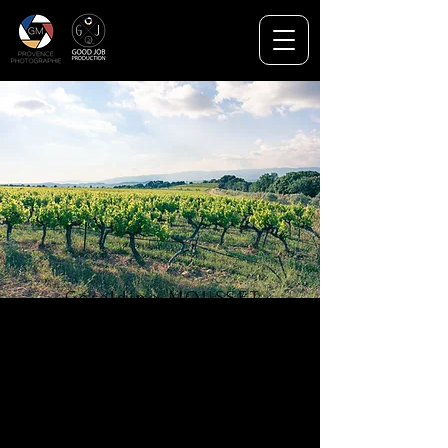
Géraldine MOUSSET
Jonathan CITA
Le Puy Sainte Réparade
PHOTOGRAPHIE
VIDÉO