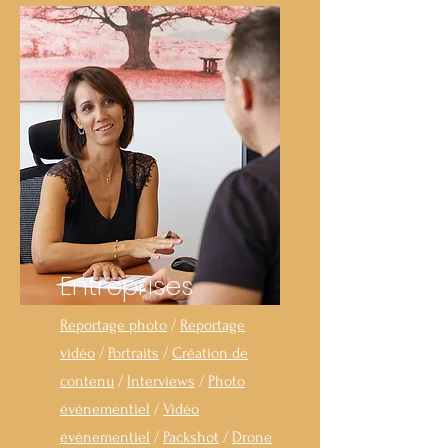
Entreprises
Reportage photo
/
Reportage
vidéo
/
Portraits
/
Création de
contenu
/
Interviews
/
Photo
événementiel
/
Vidéo
événementiel
/
Packshot
/
Drone