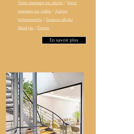
Votre mariage en photo
/
Votre
mariage en vidéo
/
Autres
évènements
/
Séance photo
lifestyle
/
Drone
En savoir plus