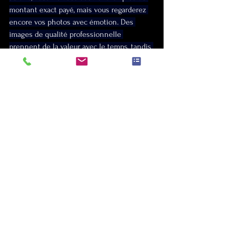
montant exact payé, mais vous regarderez 
encore vos photos avec émotion. Des 
images de qualité professionnelle 
prennent de la valeur avec le temps, tandis 
que des photos médiocres deviennent de 
plus en plus frustrantes.
Les options de financement et les 
priorités budgétaires
Si votre budget est contraint, discutez 
franchement avec le photographe des 
options possibles. Certains proposent des 
formules modulables : réduction du 
nombre d'heures de présence, album 
différé, livraison uniquement numérique 
plutôt que tirages et album. Ces 
ajustements permettent parfois d'accéder à 
un professionnel de qualité tout en 